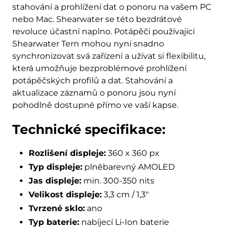
stahování a prohlížení dat o ponoru na vašem PC
nebo Mac. Shearwater se této bezdrátové
revoluce účastní naplno. Potápěči používající
Shearwater Tern mohou nyní snadno
synchronizovat svá zařízení a užívat si flexibilitu,
která umožňuje bezproblémové prohlížení
potápěčských profilů a dat. Stahování a
aktualizace záznamů o ponoru jsou nyní
pohodlně dostupné přímo ve vaší kapse.
Technické specifikace:
Rozlišení displeje:
360 x 360 px
Typ displeje:
plněbarevný AMOLED
Jas displeje:
min. 300-350 nits
Velikost displeje:
3,3 cm / 1,3"
Tvrzené sklo:
ano
Typ baterie:
nabíjecí Li-Ion baterie