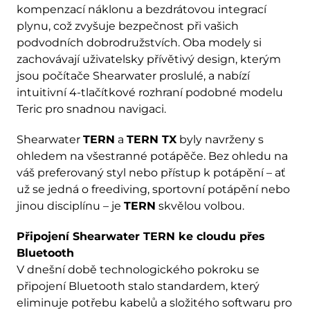
kompenzací náklonu a bezdrátovou integrací
plynu, což zvyšuje bezpečnost při vašich
podvodních dobrodružstvích. Oba modely si
zachovávají uživatelsky přívětivý design, kterým
jsou počítače Shearwater proslulé, a nabízí
intuitivní 4-tlačítkové rozhraní podobné modelu
Teric pro snadnou navigaci.
Shearwater
TERN
a
TERN TX
byly navrženy s
ohledem na všestranné potápěče. Bez ohledu na
váš preferovaný styl nebo přístup k potápění – ať
už se jedná o freediving, sportovní potápění nebo
jinou disciplínu – je
TERN
skvělou volbou.
Připojení Shearwater TERN ke cloudu přes
Bluetooth
V dnešní době technologického pokroku se
připojení Bluetooth stalo standardem, který
eliminuje potřebu kabelů a složitého softwaru pro