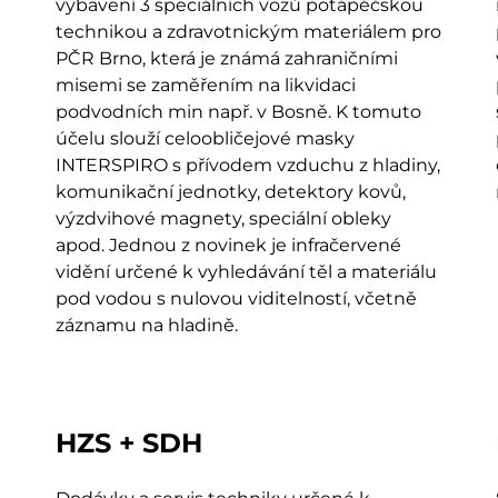
vybavení 3 speciálních vozů potápěčskou
technikou a zdravotnickým materiálem pro
PČR Brno, která je známá zahraničními
misemi se zaměřením na likvidaci
podvodních min např. v Bosně. K tomuto
účelu slouží celoobličejové masky
INTERSPIRO s přívodem vzduchu z hladiny,
komunikační jednotky, detektory kovů,
výzdvihové magnety, speciální obleky
apod. Jednou z novinek je infračervené
vidění určené k vyhledávání těl a materiálu
pod vodou s nulovou viditelností, včetně
záznamu na hladině.
HZS + SDH