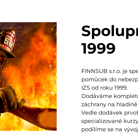
Spolup
1999
FINNSUB s.r.o. je sp
pomůcek do nebezpeč
IZS od roku 1999.
Dodáváme kompletní 
záchrany na hladině 
Vedle dodávek prvo
specializované kurzy 
podílíme se na vývoj