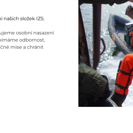
í našich složek IZS.
vujeme osobní nasazení
vnímáme odbornost,
čné mise a chránit