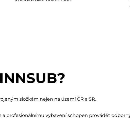
FINNSUB?
brojeným složkám nejen na území ČR a SR.
m a profesionálnímu vybavení schopen provádět odborný 