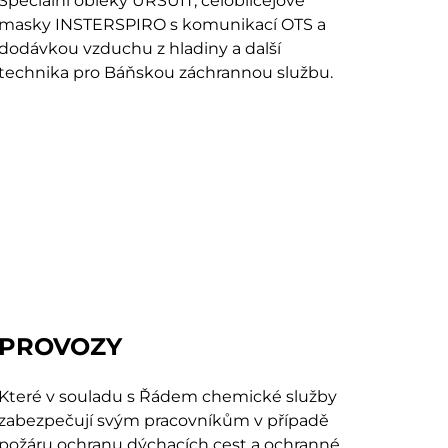
Speciální obleky URSUIT, celobličejové
masky INSTERSPIRO s komunikací OTS a
dodávkou vzduchu z hladiny a další
technika pro Báňskou záchrannou službu.
PROVOZY
Které v souladu s Řádem chemické služby
zabezpečují svým pracovníkům v případě
požáru ochranu dýchacích cest a ochranné