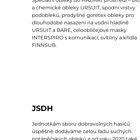
Speciální obleky do HAZMAT prostředí – bio
a chemické obleky URSUIT, spodní vrstvy
podobleků, prodyšné goretex obleky pro
dlouhodobé nasazení na vodní hladině
URSUIT a BARE, celoobličejové masky
INTERSPIRO s komunikací, svítilny a křídla
FINNSUB.
JSDH
Jednotkám sboru dobrovolných hasičů
úspěšně dodáváme celou řadu suchých
potápěčských obleků a od roku 2020 také