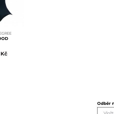
EGREE
OOD
 Kč
Odběr 