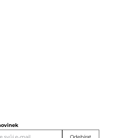
novinek
Odebírat