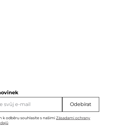
novinek
Odebírat
m k odběru souhlasíte s našimi
Zásadami ochrany
údajů