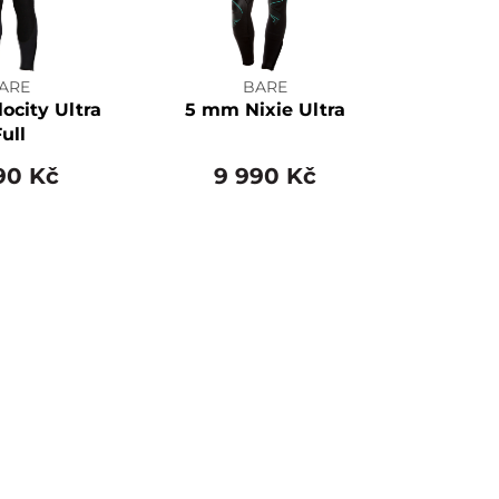
ARE
BARE
ocity Ultra
5 mm Nixie Ultra
ull
90 Kč
9 990 Kč