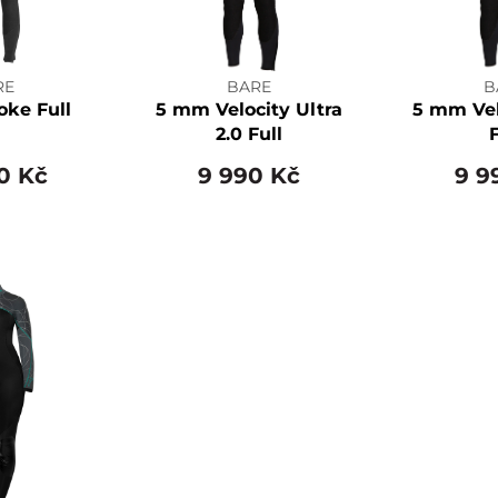
RE
BARE
B
ke Full
5 mm Velocity Ultra
5 mm Vel
2.0 Full
F
0 Kč
9 990 Kč
9 9