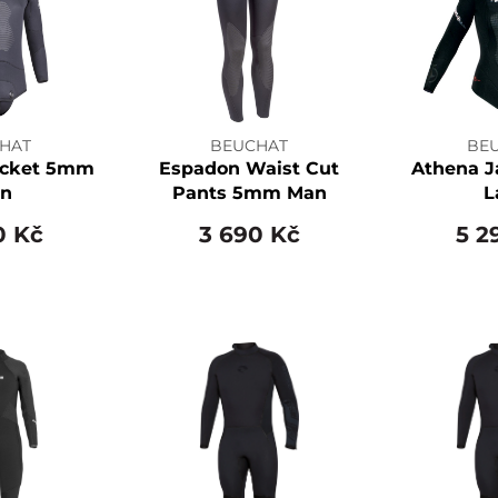
HAT
BEUCHAT
BE
acket 5mm
Espadon Waist Cut
Athena 
n
Pants 5mm Man
L
0 Kč
3 690 Kč
5 2