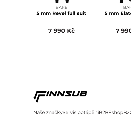
BARE
BA
5 mm Revel full suit
5 mm Elate
7 990 Kč
7 99
Naše značky
Servis potápění
B2B
Eshop
B2