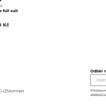
RE
 full suit
0 Kč
Odběr 
G-IZS
Kontakt
Přihlášení
osobních 