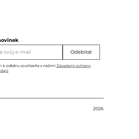
novinek
Odebírat
m k odběru souhlasíte s našimi
Zásadami ochrany
údajů
2026