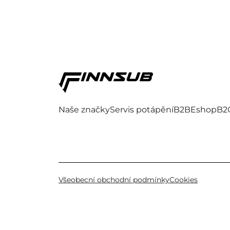
Naše značky
Servis potápění
B2B
Eshop
B2
Všeobecní obchodní podmínky
Cookies