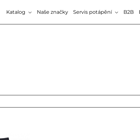
Katalog
Naše značky
Servis potápění
B2B