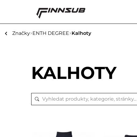
Značky
ENTH DEGREE
Kalhoty
KALHOTY