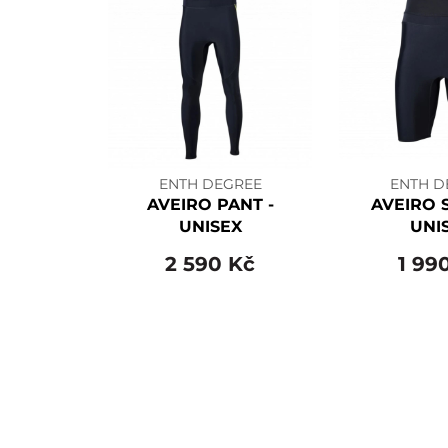
ENTH DEGREE
ENTH D
AVEIRO PANT -
AVEIRO 
UNISEX
UNI
2 590 Kč
1 99