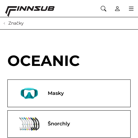
Značky
OCEANIC
Masky
Šnorchly