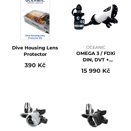
OCEANIC
Dive Housing Lens
OMEGA 3 / FDXi
Protector
DIN, DVT +
390 Kč
Maxflex + Swivel,
15 990 Kč
White