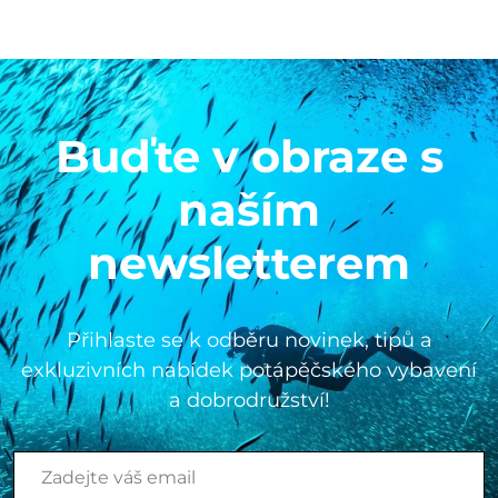
Buďte v obraze s
naším
newsletterem
Přihlaste se k odběru novinek, tipů a
exkluzivních nabídek potápěčského vybavení
a dobrodružství!