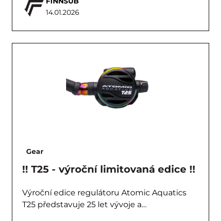
FINNSUB
14.01.2026
Gear
!! T25 - výroční limitovaná edice !!
Výroční edice regulátoru Atomic Aquatics
T25 představuje 25 let vývoje a…