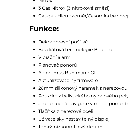
Nitrox
3 Gas Nitrox (3 nitroxové směsi)
Gauge - Hloubkoměr/Časomíra bez pr
Funkce:
Dekompresní počítač
Bezdrátová technologie Bluetooth
Vibrační alarm
Plánovač ponorů
Algoritmus Bühlmann GF
Aktualizovatelný firmware
26mm silikonový náramek s nerezovo
Pouzdro z balistického nylonového po
Jednoduchá navigace v menu pomocí d
Tlačítka z nerezové oceli
Uživatelsky nastavitelný displej
Tenký, nízkoprofilový design