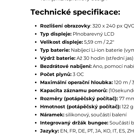
Technické specifikace:
Rozlišení obrazovky
: 320 x 240 px QV
Typ displeje:
Plnobarevný LCD
Velikost displeje:
5,59 cm / 2,2"
Typ baterie:
Nabíjecí Li-ion baterie (v
Výdrž baterie:
Až 30 hodin (střední jas)
Bezdrátové nabíjení:
Ano, pomocí nabíj
Počet plynů:
3 OC
Maximální operační hloubka:
120 m / 3
Kapacita záznamu ponorů:
(10sekundo
Rozměry (potápěčský počítač):
77 mm
Hmotnost (potápěčský počítač):
122 g
Náramek:
silikonový, součástí balení
Integrovaný držák bungee:
Součástí b
Jazyky:
EN, FR, DE, PT, JA, KO, IT, ES, ZH