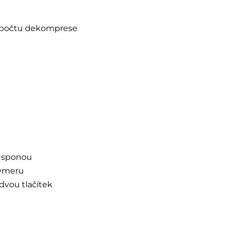
opočtu dekomprese
u sponou
lymeru
vou tlačítek