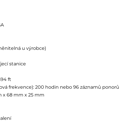
GA
yměnitelná u výrobce)
ecí stanice
94 ft
vá frekvence): 200 hodin nebo 96 záznamů ponorů
 x 68 mm x 25 mm
alení