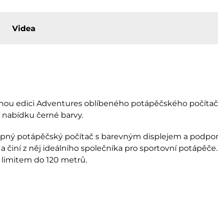
Videa
anou edici Adventures oblíbeného potápěčského počíta
í nabídku černé barvy.
pný potápěčský počítač s barevným displejem a podporou
a činí z něj ideálního společníka pro sportovní potápěče.
limitem do 120 metrů.