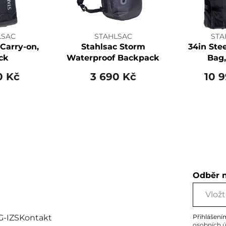
LSAC
STAHLSAC
STA
 Carry-on,
Stahlsac Storm
34in Ste
ck
Waterproof Backpack
Bag,
0 Kč
3 690 Kč
10 
Odběr 
G-IZS
Kontakt
Přihlášení
osobních 