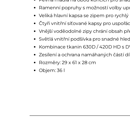
Ramenní popruhy s možností volby upnu
Veliká hlavní kapsa se zipem pro rychl
Čtyři vnitřní síťované kapsy pro uspořá
Vnější voděodolné zipy chrání obsah př
Světlá vnitřní podšívka pro snadné hle
Kombinace tkanin 630D / 420D HD s D
Zesílení a ochrana namáhaných částí d
Rozměry: 29 x 61 x 28 cm
Objem: 36 l