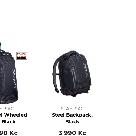
HLSAC
STAHLSAC
el Wheeled
Steel Backpack,
 Black
Black
990 Kč
3 990 Kč