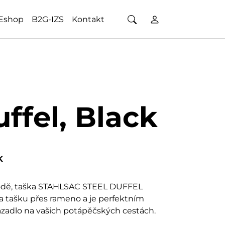
Eshop
B2G-IZS
Kontakt
uffel, Black
K
 vodě, taška STAHLSAC STEEL DUFFEL
a tašku přes rameno a je perfektním
azadlo na vašich potápěčských cestách.