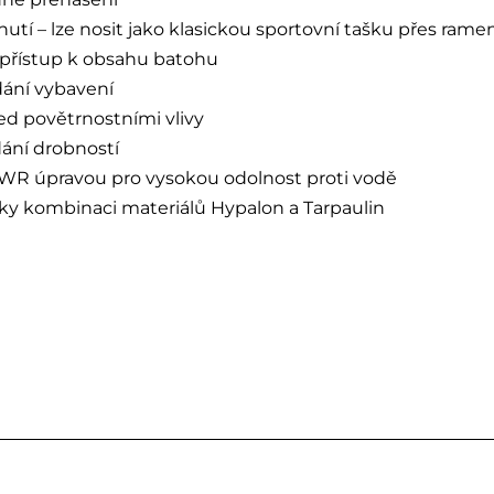
tí – lze nosit jako klasickou sportovní tašku přes rame
ý přístup k obsahu batohu
dání vybavení
ed povětrnostními vlivy
dání drobností
WR úpravou pro vysokou odolnost proti vodě
íky kombinaci materiálů Hypalon a Tarpaulin