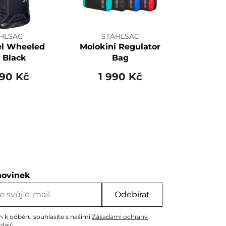
HLSAC
STAHLSAC
el Wheeled
Molokini Regulator
 Black
Bag
990 Kč
1 990 Kč
novinek
Odebírat
m k odběru souhlasíte s našimi
Zásadami ochrany
údajů