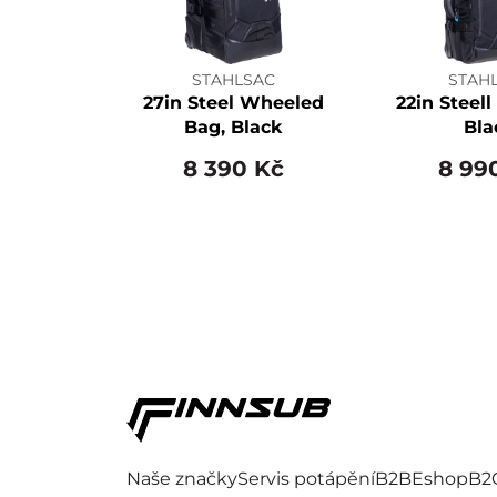
STAHLSAC
STAH
27in Steel Wheeled
22in Steell
Bag, Black
Bla
8 390 Kč
8 99
Naše značky
Servis potápění
B2B
Eshop
B2