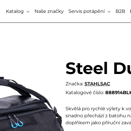
Katalog
Naše značky
Servis potápění
B2B
Steel D
Značka:
STAHLSAC
Katalogové číslo:
888914BL
Skvělá pro rychlé výlety k
snadno přechází z batohu n
doplňkem jako příruční zav