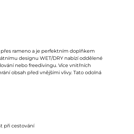
u přes rameno a je perfektním doplňkem
nikátnímu designu WET/DRY nabízí oddělené
lování nebo freedivingu. Více vnitřních
ní obsah před vnějšími vlivy. Tato odolná
t při cestování