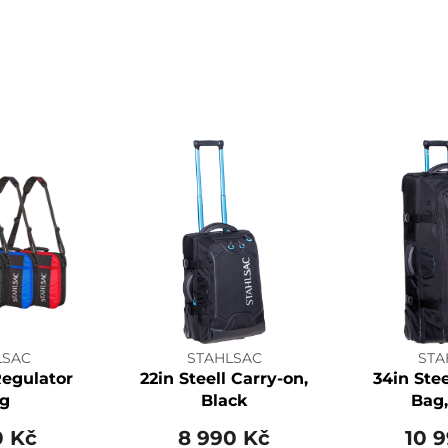
LSAC
STAHLSAC
STA
Regulator
22in Steell Carry-on,
34in Ste
g
Black
Bag,
0 Kč
8 990 Kč
10 