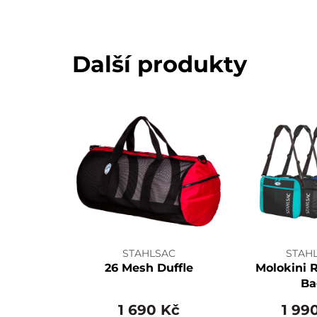
Další produkty
STAHLSAC
STAH
26 Mesh Duffle
Molokini 
Ba
1 690 Kč
1 99