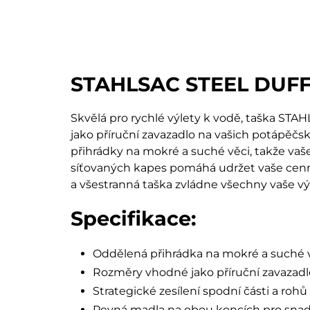
STAHLSAC STEEL DUF
Skvělá pro rychlé výlety k vodě, taška S
jako příruční zavazadlo na vašich potápě
přihrádky na mokré a suché věci, takže vaše
síťovaných kapes pomáhá udržet vaše cenno
a všestranná taška zvládne všechny vaše vý
Specifikace:
Oddělená přihrádka na mokré a suché
Rozměry vhodné jako příruční zavazadl
Strategické zesílení spodní části a ro
Pevná madla na obou koncích pro sna