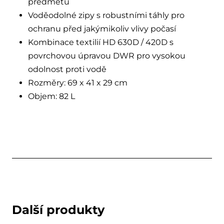
předmětů
Voděodolné zipy s robustními táhly pro
ochranu před jakýmikoliv vlivy počasí
Kombinace textilií HD 630D / 420D s
povrchovou úpravou DWR pro vysokou
odolnost proti vodě
Rozměry: 69 x 41 x 29 cm
Objem: 82 L
Další produkty