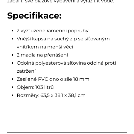
zabalit své plážové vybavení a vyrazit k vodě.
Specifikace:
2 vyztužené ramenní popruhy
Vnější kapsa na suchý zip se síťovaným
vnitřkem na menší věci
2 madla na přenášení
Odolná polyesterová síťovina odolná proti
zatržení
Zesílené PVC dno o síle 18 mm
Objem: 103 litrů
Rozměry: 63,5 x 38,1 x 38,1 cm