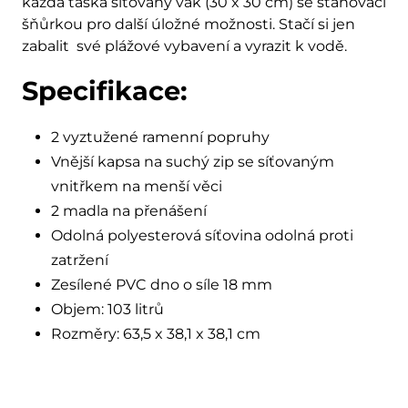
každá taška síťovaný vak (30 x 30 cm) se stahovací
šňůrkou pro další úložné možnosti. Stačí si jen
zabalit své plážové vybavení a vyrazit k vodě.
Specifikace:
2 vyztužené ramenní popruhy
Vnější kapsa na suchý zip se síťovaným
vnitřkem na menší věci
2 madla na přenášení
Odolná polyesterová síťovina odolná proti
zatržení
Zesílené PVC dno o síle 18 mm
Objem: 103 litrů
Rozměry: 63,5 x 38,1 x 38,1 cm