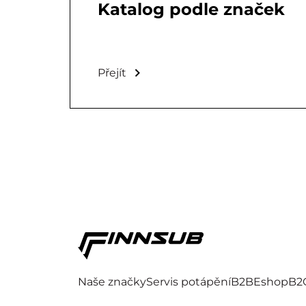
Katalog podle značek
Přejít
Naše značky
Servis potápění
B2B
Eshop
B2