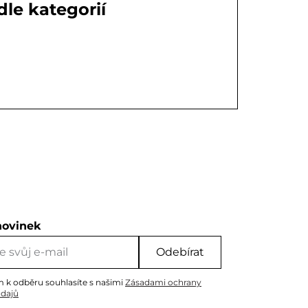
le kategorií
novinek
Odebírat
m k odběru souhlasíte s našimi
Zásadami ochrany
údajů