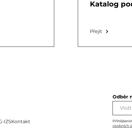
Katalog pod
Přejít
Odběr 
G-IZS
Kontakt
Přihlášení
osobních 