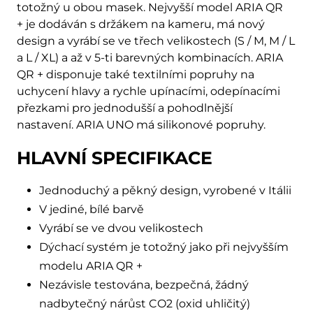
totožný u obou masek. Nejvyšší model ARIA QR
+ je dodáván s držákem na kameru, má nový
design a vyrábí se ve třech velikostech (S / M, M / L
a L / XL) a až v 5-ti barevných kombinacích. ARIA
QR + disponuje také textilními popruhy na
uchycení hlavy a rychle upínacími, odepínacími
přezkami pro jednodušší a pohodlnější
nastavení. ARIA UNO má silikonové popruhy.
HLAVNÍ SPECIFIKACE
Jednoduchý a pěkný design, vyrobené v Itálii
V jediné, bílé barvě
Vyrábí se ve dvou velikostech
Dýchací systém je totožný jako při nejvyšším
modelu ARIA QR +
Nezávisle testována, bezpečná, žádný
nadbytečný nárůst CO2 (oxid uhličitý)