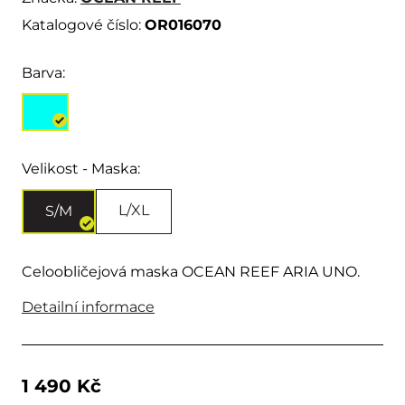
Katalogové číslo:
OR016070
Barva:
Velikost - Maska:
L/XL
S/M
Celoobličejová maska OCEAN REEF ARIA UNO.
Detailní informace
1 490 Kč