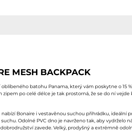
IRE MESH BACKPACK
 oblíbeného batohu Panama, který vám poskytne o 15 % v
 zipem po celé délce je tak prostorná, že se do ní vejd
nabízí Bonaire i vestavěnou suchou přihrádku, ideální p
 v suchu. Odolné PVC dno je navrženo tak, aby vydrželo 
dobrodružství zavede. Velký, prodyšný a extrémně odol