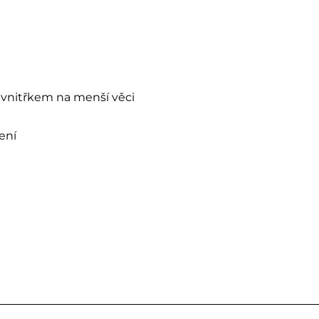
m vnitřkem na menší věci
ení