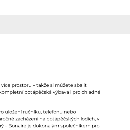
íce prostoru – takže si můžete sbalit
e kompletní potápěčská výbava i pro chladné
ro uložení ručníku, telefonu nebo
náročné zacházení na potápěčských lodích, v
ný – Bonaire je dokonalým společníkem pro