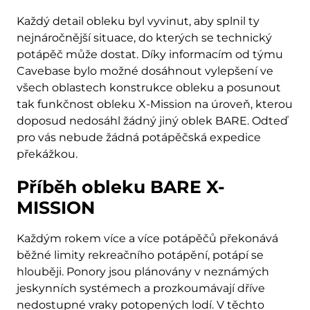
Každý detail obleku byl vyvinut, aby splnil ty
nejnáročnější situace, do kterých se technický
potápěč může dostat. Díky informacím od týmu
Cavebase bylo možné dosáhnout vylepšení ve
všech oblastech konstrukce obleku a posunout
tak funkčnost obleku X-Mission na úroveň, kterou
doposud nedosáhl žádný jiný oblek BARE. Odteď
pro vás nebude žádná potápěčská expedice
překážkou.
Příběh obleku BARE X-
MISSION
Každým rokem více a více potápěčů překonává
běžné limity rekreačního potápění, potápí se
hlouběji. Ponory jsou plánovány v neznámých
jeskynních systémech a prozkoumávají dříve
nedostupné vraky potopených lodí. V těchto