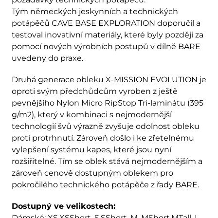
Tým německých jeskynních a technických
potápěčů CAVE BASE EXPLORATION doporučil a
testoval inovativní materiály, které byly později za
pomocí nových výrobních postupů v dílně BARE
uvedeny do praxe.
Druhá generace obleku X-MISSION EVOLUTION je
oproti svým předchůdcům vyroben z ještě
pevnějšího Nylon Micro RipStop Tri-laminátu (395
g/m2), který v kombinaci s nejmodernější
technologií švů výrazně zvyšuje odolnost obleku
proti protrhnutí. Zároveň došlo i ke zřetelnému
vylepšení systému kapes, které jsou nyní
rozšiřitelné. Tím se oblek stává nejmodernějším a
zároveň cenově dostupným oblekem pro
pokročilého technického potápěče z řady BARE.
Dostupný ve velikostech:
Dámské: XS,XSShort, S,SShort, M, MShort,MTall, L,