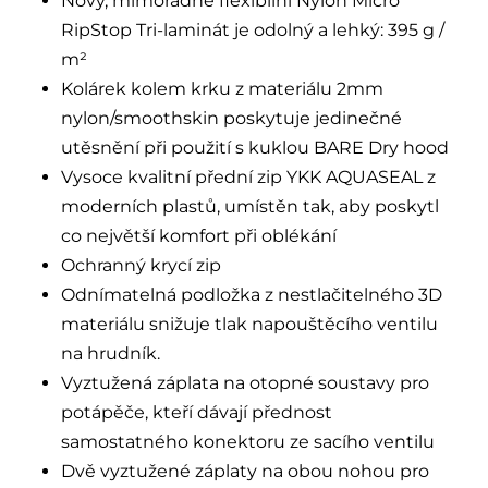
Nový, mimořádně flexibilní Nylon Micro
RipStop Tri-laminát je odolný a lehký: 395 g /
m²
Kolárek kolem krku z materiálu 2mm
nylon/smoothskin poskytuje jedinečné
utěsnění při použití s kuklou BARE Dry hood
Vysoce kvalitní přední zip YKK AQUASEAL z
moderních plastů, umístěn tak, aby poskytl
co největší komfort při oblékání
Ochranný krycí zip
Odnímatelná podložka z nestlačitelného 3D
materiálu snižuje tlak napouštěcího ventilu
na hrudník.
Vyztužená záplata na otopné soustavy pro
potápěče, kteří dávají přednost
samostatného konektoru ze sacího ventilu
Dvě vyztužené záplaty na obou nohou pro