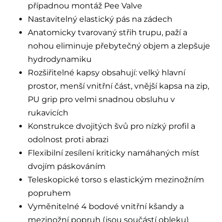
případnou montáž Pee Valve
Nastavitelný elastický pás na zádech
Anatomicky tvarovaný střih trupu, paží a
nohou eliminuje přebytečný objem a zlepšuje
hydrodynamiku
Rozšiřitelné kapsy obsahují: velký hlavní
prostor, menší vnitřní část, vnější kapsa na zip,
PU grip pro velmi snadnou obsluhu v
rukavicích
Konstrukce dvojitých švů pro nízký profil a
odolnost proti abrazi
Flexibilní zesílení kriticky namáhaných míst
dvojím páskováním
Teleskopické torso s elastickým mezinožním
popruhem
Vyměnitelné 4 bodové vnitřní kšandy a
mezinožní popruh (jsou součástí obleku)