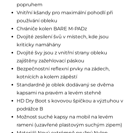
popruhem
Vnitřní kšandy pro maximální pohodlí při
používání obleku
Chrániče kolen BARE M-PADz
Dvojité zesílení švů v místech, kde jsou
kriticky namáhány
Dvojité švy jsou z vnitřní strany obleku
zajištěny zažehlovací páskou
Bezpečnostní reflexní prvky na zádech,
kotnících a kolem zápěstí
Standardně je oblek dodávaný se dvěma
kapsami na pravém a levém stehně
HD Dry Boot s kovovou špičkou a výztuhou v
podrážce B
Možnost suché kapsy na mobil na levém
rameni (uzavřené plastovým suchým zipem)
Materiál: Nový extrémně pružný Nylon