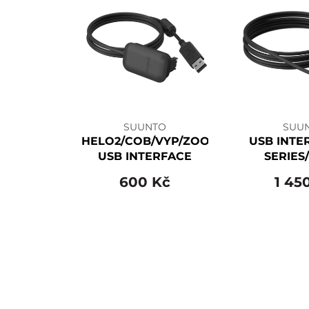
SUUNTO
SUU
HELO2/COB/VYP/ZOOP
USB INTE
USB INTERFACE
SERIES
NOVO/VYP
600 Kč
1 45