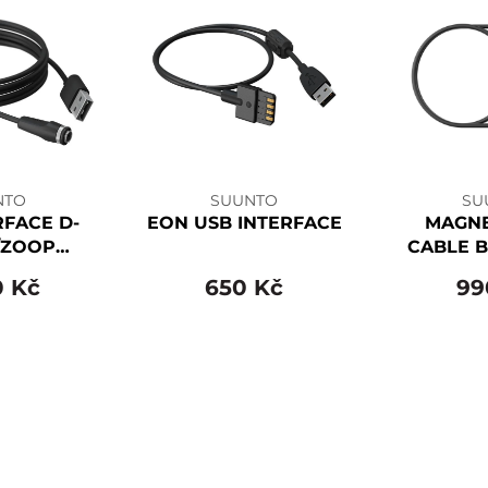
NTO
SUUNTO
SU
RFACE D-
EON USB INTERFACE
MAGNE
/ZOOP
CABLE B
ER NOVO
Co
0 Kč
650 Kč
99