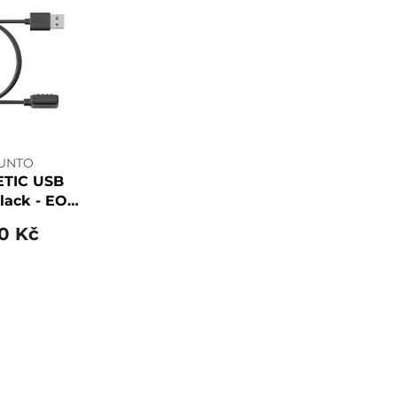
UNTO
TIC USB
lack - EON
re/D5
0 Kč