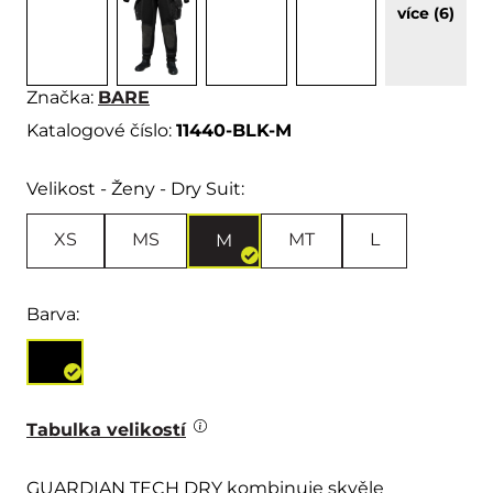
více (6)
Značka:
BARE
Katalogové číslo:
11440-BLK-M
Velikost - Ženy - Dry Suit:
XS
MS
MT
L
M
Barva:
Tabulka velikostí
GUARDIAN TECH DRY kombinuje skvěle