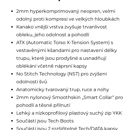
2mm hyperkomprimovaný neopren, velmi
odolný proti kompresi ve velkých hloubkách
Kanako vnější vrstva zvyšuje trvanlivost
obleku, jeho odolnost a pohodlí
ATX (Automatic Torso X-Tension System) s
vestavěnými kšandami pro nastavení délky
trupu, které jsou prodyšné a usnadňují
oblékání včetně náprsní kapsy
No Stitch Technology (NST) pro zvýšení
odolnosti švů
Anatomicky tvarovaný trup, ruce a nohy
2mm nylonový Smoothskin „Smart Collar“ pro
pohodlí a těsné přilnutí
Lehký a nízkoprofilový plastový suchý zip YKK
Součástí jsou Tech Boots
Součástí jsou 2 rozšiřitelné Tech/DATA kapsy