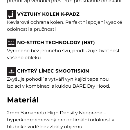
přední zip vedoucí přes trup pro snadné oblékání
VÝZTUHY KOLEN K-PADZ
Kevlarová ochrana kolen. Perfektní spojení vysoké
odolnosti a pružnosti
NO-STITCH TECHNOLOGY (NST)
Vyrobeno bez jediného švu, prodlužuje životnost
vašeho obleku
CHYTRÝ LÍMEC SMOOTHSKIN
Zvyšuje pohodlí a vytváří vynikající tepelnou
izolaci v kombinaci s kuklou BARE Dry Hood.
Materiál
2mm Yamamoto High Density Neoprene –
hyperkomprimovaný pro optimální odolnost v
hluboké vodě bez ztráty objemu.