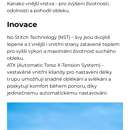
Kanako vnější vrstva – pro zvýšení životnosti,
odolnosti a pohodlí obleku.
Inovace
No Stitch Technology (NST) – švy jsou dvojitě
lepené a z vnější i vnitřní strany zatavené teplem
pro vyšší výkon a maximální životnost suchého
obleku.
ATX (Automatic Torso X-Tension System) –
vestavěné vnitřní kšandy pro nastavení délky
trupu umožňují snadné oblékání a svlékání a
poskytují komfort během ponoru, díky
jedinečnému automatickému nastavování.