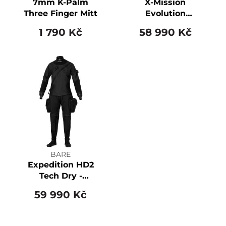
7mm K-Palm
X-Mission
Three Finger Mitt
Evolution
Autograph +
1 790 Kč
58 990 Kč
Custom Color
BARE
Expedition HD2
Tech Dry -
Women's RED
59 990 Kč