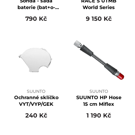
Sonda - sada
RACE S UTMB
baterie (bat+o-
World Series
kr+kryt)
790 Kč
9 150 Kč
SUUNTO
SUUNTO
Ochranné sklíčko
SUUNTO HP Hose
VYT/VYP/GEK
15 cm Miflex
240 Kč
1 190 Kč