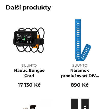
Další produkty
SUUNTO
SUUNTO
Nautic Bungee
Náramek
Cord
prodlužovací DIVE
1 24mm Silicone
17 130 Kč
890 Kč
XL