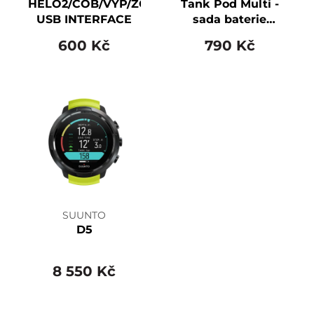
HELO2/COB/VYP/ZOOP
Tank Pod Multi -
USB INTERFACE
sada baterie
(bat+o-kr+kryt)
600 Kč
790 Kč
SUUNTO
D5
8 550 Kč