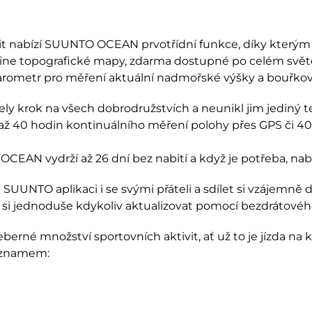
it nabízí SUUNTO OCEAN prvotřídní funkce, díky kterým 
ffline topografické mapy, zdarma dostupné po celém svě
arometr pro měření aktuální nadmořské výšky a bouřkov
 krok na všech dobrodružstvích a neunikl jim jediný tep
 40 hodin kontinuálního měření polohy přes GPS či 40 
AN vydrží až 26 dní bez nabití a když je potřeba, nab
SUUNTO aplikaci i se svými přáteli a sdílet si vzájemně d
 si jednoduše kdykoliv aktualizovat pomocí bezdrátovéh
rné množství sportovních aktivit, ať už to je jízda na k
seznamem: