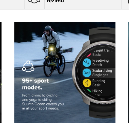
režimů