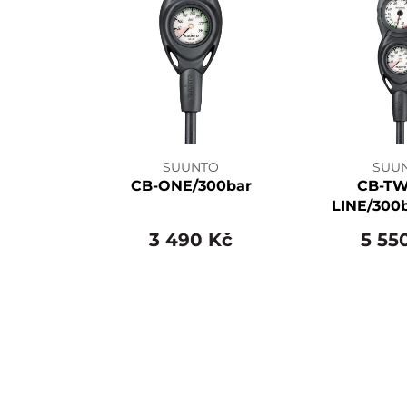
SUUNTO
SUU
CB-ONE/300bar
CB-TW
LINE/300
3 490 Kč
5 55