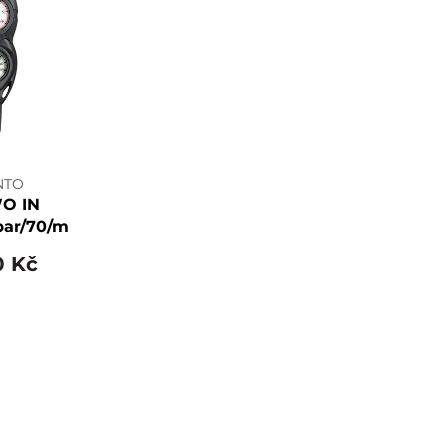
NTO
O IN
bar/70/m
0 Kč