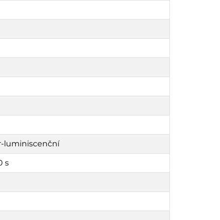
r-luminiscenční
0 s