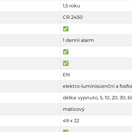
1,5 roku
CR 2450
✅
1 denní alarm
✅
✅
EN
elektro-luminiscenční a fosfo
délka: vypnuto, 5, 10, 20, 30, 6
maticový
49 x 22