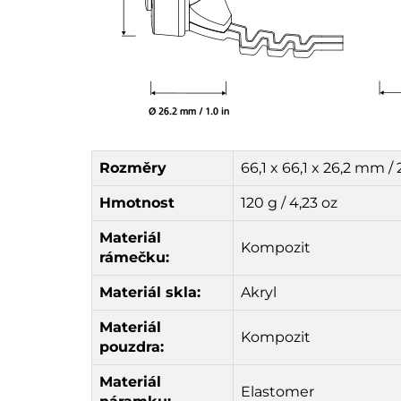
Rozměry
66,1 x 66,1 x 26,2 mm / 2
Hmotnost
120 g / 4,23 oz
Materiál
Kompozit
rámečku:
Materiál skla:
Akryl
Materiál
Kompozit
pouzdra:
Materiál
Elastomer