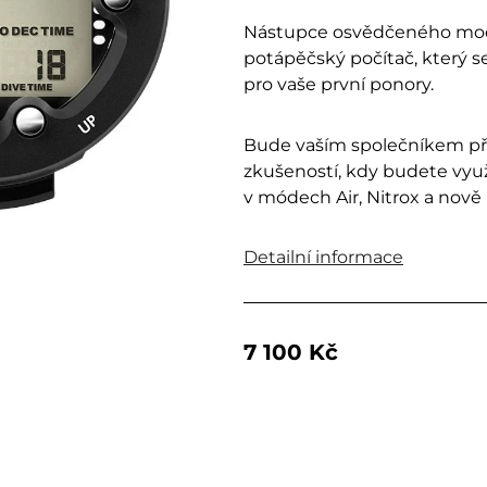
Nástupce osvědčeného mo
potápěčský počítač, který s
pro vaše první ponory.
Bude vaším společníkem při 
zkušeností, kdy budete vyu
v módech Air, Nitrox a nově 
Detailní informace
7 100 Kč