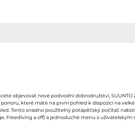
chcete objevovat nové podvodní dobrodružství, SUUNTO 
noru, které máte na první pohled k dispozici na velké
 pohled. Tento snadno použitelný potápěčský počítač nabí
ge, Freediving a off) a jednoduché menu s uživatelský