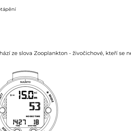
otápění
í ze slova Zooplankton - živočichové, kteří se n