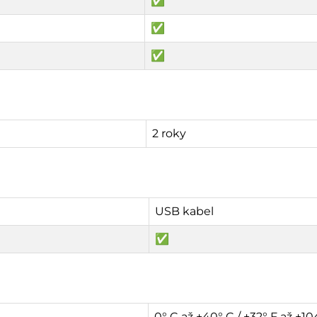
✅
✅
✅
2 roky
USB kabel
✅
0° C až +40° C / +32° F až +10