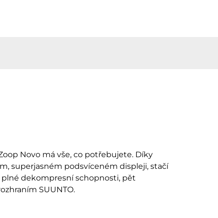
Zoop Novo má vše, co potřebujete. Díky
m, superjasném podsvíceném displeji, stačí
zí plné dekompresní schopnosti, pět
m rozhraním SUUNTO.