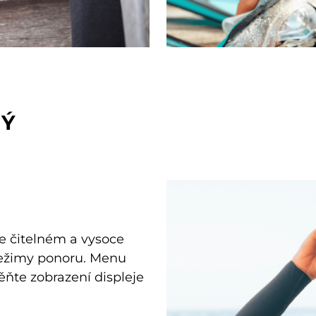
NÝ
e čitelném a vysoce
 režimy ponoru. Menu
ěňte zobrazení displeje