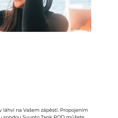
 v láhvi na Vašem zápěstí. Propojením
ou sondou Suunto Tank POD můžete