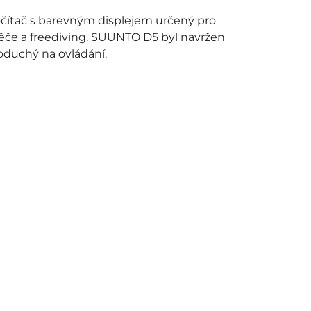
čítač s barevným displejem určený pro
pěče a freediving. SUUNTO D5 byl navržen
noduchý na ovládání.