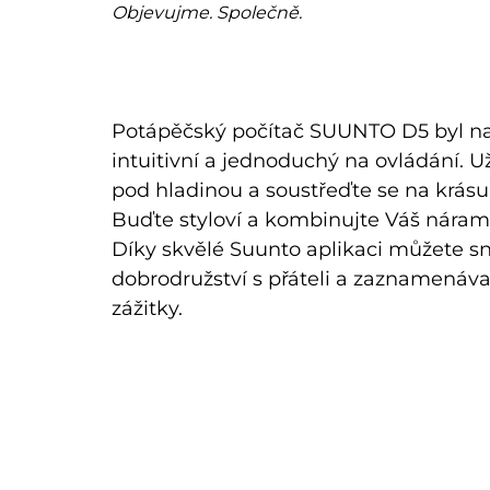
Objevujme. Společně.
Potápěčský počítač SUUNTO D5 byl nav
intuitivní a jednoduchý na ovládání. Už
pod hladinou a soustřeďte se na krás
Buďte styloví a kombinujte Váš náram
Díky skvělé Suunto aplikaci můžete sn
dobrodružství s přáteli a zaznamenáv
zážitky.