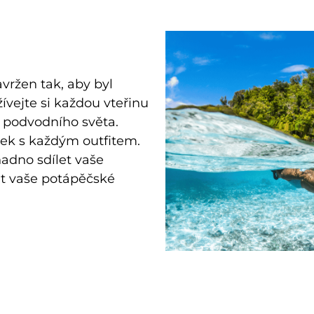
ržen tak, aby byl
ívejte si každou vteřinu
u podvodního světa.
ek s každým outfitem.
adno sdílet vaše
at vaše potápěčské