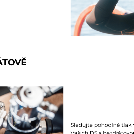
ÁTOVĚ
Sledujte pohodlně tlak
Vašich D5 s bezdrátov