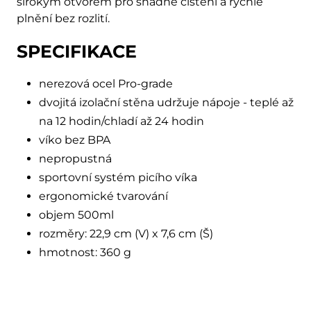
širokým otvorem pro snadné čištění a rychlé
plnění bez rozlití.
SPECIFIKACE
nerezová ocel Pro-grade
dvojitá izolační stěna udržuje nápoje - teplé až
na 12 hodin/chladí až 24 hodin
víko bez BPA
nepropustná
sportovní systém picího víka
ergonomické tvarování
objem 500ml
rozměry: 22,9 cm (V) x 7,6 cm (Š)
hmotnost: 360 g