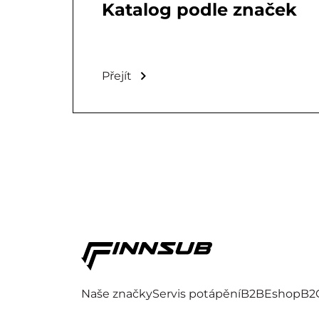
Katalog podle značek
Přejít
Naše značky
Servis potápění
B2B
Eshop
B2