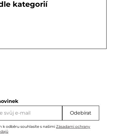
le kategorií
novinek
Odebírat
m k odběru souhlasíte s našimi
Zásadami ochrany
údajů