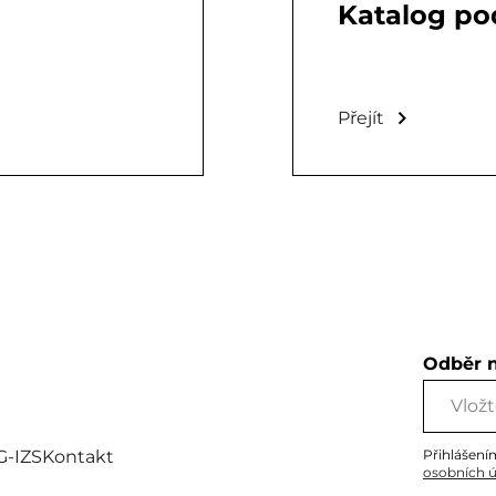
Katalog pod
Přejít
Odběr 
G-IZS
Kontakt
Přihlášení
osobních 