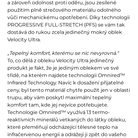
a zároveň odolnost proti oděru, jsou zesílené
použitím plně strečového materiálu odolného
vůči mechanickému opotřebení. Díky technologii
PROGRESSIVE FULL-STRETCH (PFS) se vám tak
dostává do rukou zcela jedinečný mokrý oblek
Velocity Ultra.
„Tepelný komfort, kterému se nic nevyrovná.“
To, co dělá z obleku Velocity Ultra jedinečný
produkt je fakt, že je jediným oblekem ve své
třídě, na kterém najdete technologii Omnired™
Infrared Technology. Navíc k dosažení přijatelné
ceny, byl tento materiál chytře použit jen v oblasti
trupu, aby vám poskytl maximální tepelný
komfort tam, kde jej nejvíce potřebujete.
Technologie Omnired™ využívá 13 termo-
reaktivních minerálů vetkaných do látky obleku,
které přeměňují odcházející tělesné teplo na
infračervenou energii a odrážejí ji zpět do vašeho