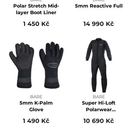
Polar Stretch Mid-
5mm Reactive Full
layer Boot Liner
1 450 Kč
14 990 Kč
BARE
BARE
5mm K-Palm
Super Hi-Loft
Glove
Polarwear
Extreme - Men's
1 490 Kč
10 690 Kč