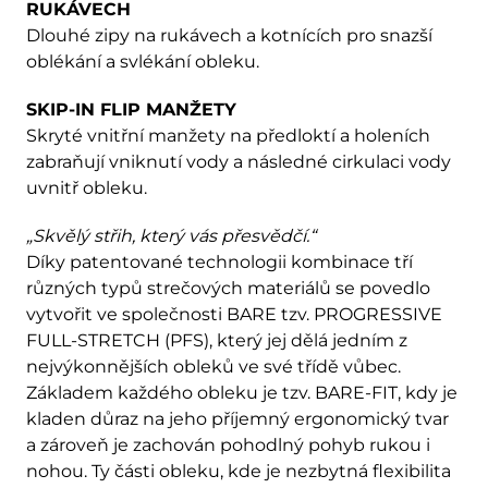
RUKÁVECH
Dlouhé zipy na rukávech a kotnících pro snazší
oblékání a svlékání obleku.
SKIP-IN FLIP MANŽETY
Skryté vnitřní manžety na předloktí a holeních
zabraňují vniknutí vody a následné cirkulaci vody
uvnitř obleku.
„Skvělý střih, který vás přesvědčí.“
Díky patentované technologii kombinace tří
různých typů strečových materiálů se povedlo
vytvořit ve společnosti BARE tzv. PROGRESSIVE
FULL-STRETCH (PFS), který jej dělá jedním z
nejvýkonnějších obleků ve své třídě vůbec.
Základem každého obleku je tzv. BARE-FIT, kdy je
kladen důraz na jeho příjemný ergonomický tvar
a zároveň je zachován pohodlný pohyb rukou i
nohou. Ty části obleku, kde je nezbytná flexibilita