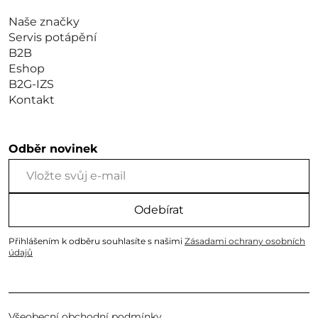
Naše značky
Servis potápění
B2B
Eshop
B2G-IZS
Kontakt
Odběr novinek
Odebírat
Přihlášením k odběru souhlasíte s našimi
Zásadami ochrany osobních
údajů
Všeobecní obchodní podmínky