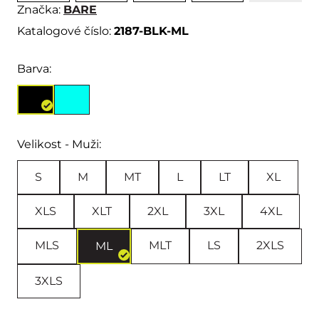
Značka:
BARE
Katalogové číslo:
2187-BLK-ML
Barva:
Velikost - Muži:
S
M
MT
L
LT
XL
XLS
XLT
2XL
3XL
4XL
MLS
MLT
LS
2XLS
ML
3XLS