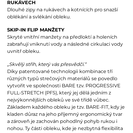
RUKÁVECH
Dlouhé zipy na rukávech a kotnících pro snazší
oblékání a svlékání obleku.
SKIP-IN FLIP MANŽETY
Skryté vnitřní manžety na předloktí a holeních
zabraňují vniknutí vody a následné cirkulaci vody
uvnitř obleku.
„Skvělý střih, který vás přesvědčí.“
Díky patentované technologii kombinace tří
různých typů strečových materiálů se povedlo
vytvořit ve společnosti BARE tzv. PROGRESSIVE
FULL-STRETCH (PFS), který jej dělá jedním z
nejvýkonnějších obleků ve své třídě vůbec.
Základem každého obleku je tzv. BARE-FIT, kdy je
kladen důraz na jeho příjemný ergonomický tvar
a zároveň je zachován pohodlný pohyb rukou i
nohou. Ty části obleku, kde je nezbytná flexibilita