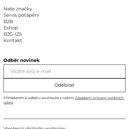
Naše značky
Servis potápění
B2B
Eshop
B2G-IZS
Kontakt
Odběr novinek
Odebírat
Přihlášením k odběru souhlasíte s našimi
Zásadami ochrany osobních
údajů
Všeobecní obchodní podmínky