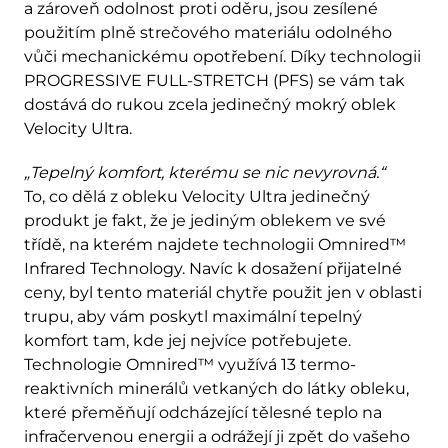
a zároveň odolnost proti oděru, jsou zesílené
použitím plně strečového materiálu odolného
vůči mechanickému opotřebení. Díky technologii
PROGRESSIVE FULL-STRETCH (PFS) se vám tak
dostává do rukou zcela jedinečný mokrý oblek
Velocity Ultra.
„Tepelný komfort, kterému se nic nevyrovná.“
To, co dělá z obleku Velocity Ultra jedinečný
produkt je fakt, že je jediným oblekem ve své
třídě, na kterém najdete technologii Omnired™
Infrared Technology. Navíc k dosažení přijatelné
ceny, byl tento materiál chytře použit jen v oblasti
trupu, aby vám poskytl maximální tepelný
komfort tam, kde jej nejvíce potřebujete.
Technologie Omnired™ využívá 13 termo-
reaktivních minerálů vetkaných do látky obleku,
které přeměňují odcházející tělesné teplo na
infračervenou energii a odrážejí ji zpět do vašeho